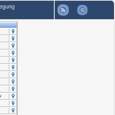
legung
u
W