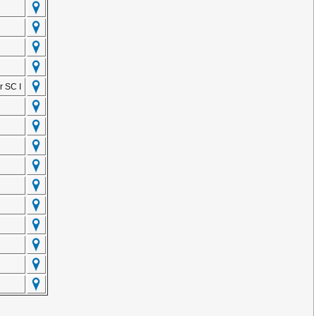
r SC I